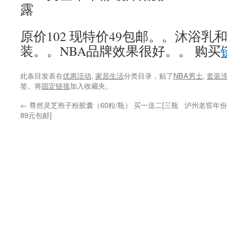
露
原价102 现特价49包邮。。沐浴
装。。NBA品牌效果很好。。 购买
此条目发表在
优惠活动
,
家居生活
分类目录，贴了
NBA男士
,
套装
签。将
固定链接
加入收藏夹。
←
尊然灵芝孢子粉胶囊（60粒/瓶） 买一送二[三瓶
泸州老窖年份酒
89元包邮]