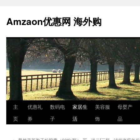
跳
至
Amzaon优惠网 海外购
正
文
主
优惠礼
数码电
家居生
美容服
母婴产
页
券
子
活
饰
品
←
尊然灵芝孢子粉胶囊（60粒/瓶） 买一送二[三瓶
泸州老窖年份酒