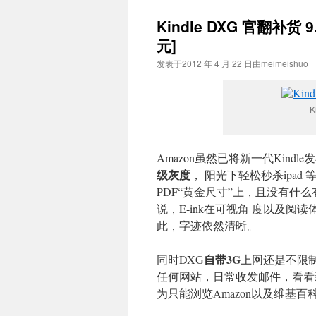
Kindle DXG 官翻补货
元]
发表于
2012 年 4 月 22 日
由
meimeishuo
K
Amazon虽然已将新一代Kindl
级灰度
， 阳光下轻松秒杀ipad 
PDF“黄金尺寸”上，且没有
说，E-ink在可视角 度以及阅
此，字迹依然清晰。
自带3G
同时DXG
上网还是不限制
任何网站，日常收发邮件，看看新闻
为只能浏览Amazon以及维基百