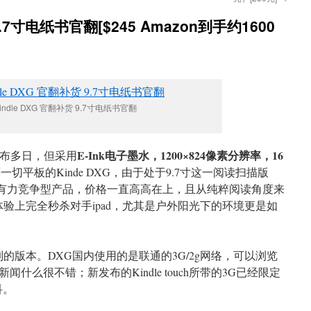
 9.7寸电纸书官翻[$245 Amazon到手约1600
indle DXG 官翻补货 9.7寸电纸书官翻
E-Ink电子墨水，1200×824像素分辨率，16
e发布多日，但采用
等一切平板的Kinde DXG，由于处于9.7寸这一阅读扫描版
什么有力竞争型产品，价格一直高高在上，且从纯粹阅读角度来
读体验上完全秒杀对手ipad，尤其是户外阳光下的环境更是如
的版本。DXG国内使用的是联通的3G/2g网络，可以浏览
什么很不错；新发布的Kindle touch所带的3G已经限定
科。