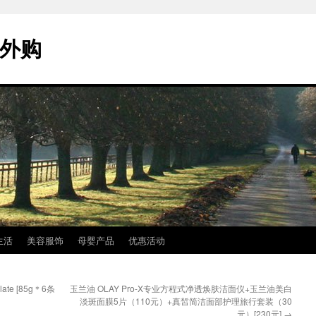
海外购
生活
美容服饰
母婴产品
优惠活动
late [85g＊6条
玉兰油 OLAY Pro-X专业方程式净透焕肤洁面仪+玉兰油美白
淡斑面膜5片（110元）+真皙简洁面部护理旅行套装（30
元）[230元]
→