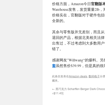
官翻版
价格方面，Amazon今日
Warehouse发售，发货重量2
价格实在，官翻版对于硬件包括
全新的。
其余与零售版并无差别，而且从
退回的产品，根据北美相关法律，
出售过，不过考虑到大多数用户普
错了。
感谢网友”Willwang“的爆
套
虽然售价$39.99，但是真
此条目发表在
Amazon deals
,
数码电子
分
藏夹。
←
黑巧克力 Scharffen Berger Dark Choco
=$11.43]