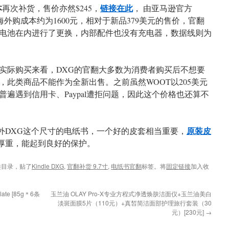
本
链接在此
再次补货，售价亦然$245，
， 由亚马逊官方
lb，海外购成本约为1600元，相对于新品379美元的售价，官翻
电池在内进行了更换，内部配件也没有充电器，数据线则为
实际购买来看，DXG的官翻大多数为消费者购买后不想要
此类商品不能作为全新出售。之前虽然WOOT以205美元
遍遇到信用卡、Paypal遭拒问题，因此这个价格也还算不
原装皮
料。另外DXG这个尺寸的电纸书，一个好的皮套相当重要，
的很厚重，能起到良好的保护。
类目录，贴了
Kindle DXG
,
官翻补货 9.7寸
,
电纸书官翻
标签。将
固定链接
加入收
late [85g＊6条
玉兰油 OLAY Pro-X专业方程式净透焕肤洁面仪+玉兰油美白
淡斑面膜5片（110元）+真皙简洁面部护理旅行套装（30
元）[230元]
→