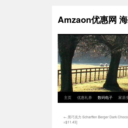
跳
至
Amzaon优惠网 
正
文
主页
优惠礼券
数码电子
家居
←
黑巧克力 Scharffen Berger Dark Choco
=$11.43]