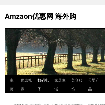
跳
至
Amzaon优惠网 海外购
正
文
主
优惠礼
数码电
家居生
美容服
母婴产
页
券
子
活
饰
品
←
妹妹Modnique便宜Louis Vuitton各种包[$399起]
巅峰系列连帽软壳