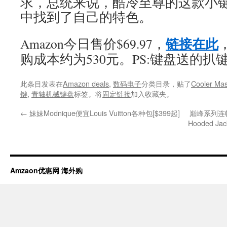
求，总统来说，酷冷至尊的这款小
中找到了自己的特色。
链接在此
Amazon今日售价$69.97，
购成本约为530元。PS:键盘送的
此条目发表在
Amazon deals
,
数码电子
分类目录，贴了
Cooler Mas
键
,
青轴机械键盘
标签。将
固定链接
加入收藏夹。
←
妹妹Modnique便宜Louis Vuitton各种包[$399起]
巅峰系列连帽软壳
Hooded Ja
Amzaon优惠网 海外购