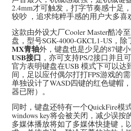
2.4mm才可触发，打字节奏感十足
较吵 ，追求纯粹手感的用户大多喜
这款由外设大厂Cooler Master
盘，型号SGK-4000-GKCL1-US
MX青轴
外，键盘也是少见的87键
USB接口
，亦可支持PS/2接口并且
官方表明键盘在USB 模式下可以达到10
间，足以应付偶尔打打FPS游戏的
单独设计了WASD四键的红色键帽
器已附）。
同时，键盘还特有一个QuickFire
windows key将会被关闭，减少
多媒体播放将如了多媒体快捷键，