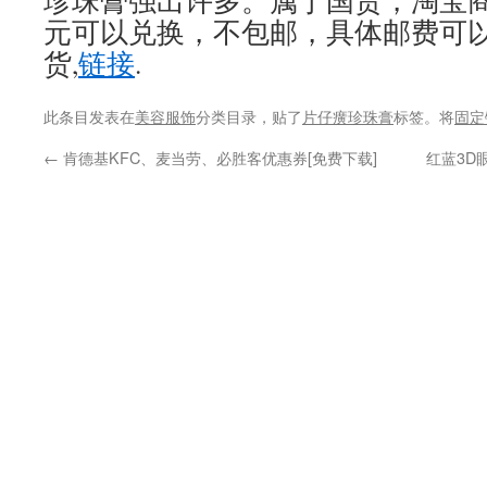
珍珠膏强出许多。属于国货，淘宝商城淘
元可以兑换，不包邮，具体邮费可
货,
链接
.
此条目发表在
美容服饰
分类目录，贴了
片仔癀珍珠膏
标签。将
固定
←
肯德基KFC、麦当劳、必胜客优惠券[免费下载]
红蓝3D