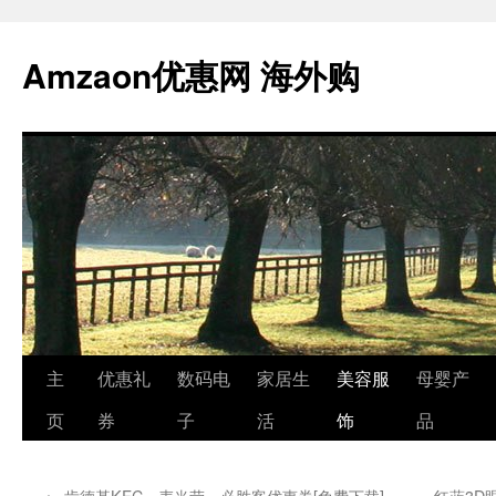
跳
至
Amzaon优惠网 海外购
正
文
主
优惠礼
数码电
家居生
美容服
母婴产
页
券
子
活
饰
品
←
肯德基KFC、麦当劳、必胜客优惠券[免费下载]
红蓝3D