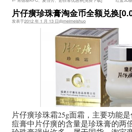
片仔癀珍珠膏淘金币全额兑换[0.0
发表于
2012 年 1 月 13 日
由
meimeishuo
片仔癀珍珠霜25g面霜，主要功能
痘膏中片仔癀的含量是珍珠膏的两