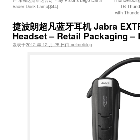
Vader Desk Lamp[$44]
TB Thunde
with Thunde
捷波朗超凡蓝牙耳机 Jabra EXTRE
Headset – Retail Packaging – 
发表于
2012 年 12 月 25 日
由
meimeiblog