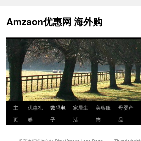
跳
至
Amzaon优惠网 海外购
正
文
主
优惠礼
数码电
家居生
美容服
母婴产
页
券
子
活
饰
品
←
乐高达斯维达台灯 Play Visions Lego Darth
Thunderbol