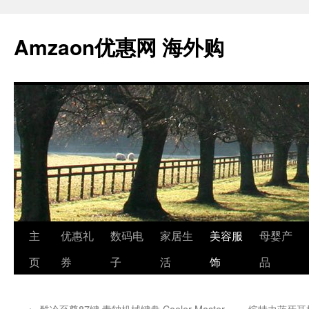
跳
至
Amzaon优惠网 海外购
正
文
主
优惠礼
数码电
家居生
美容服
母婴产
页
券
子
活
饰
品
←
酷冷至尊87键 青轴机械键盘 Cooler Master
缤特力蓝牙耳机 Pl