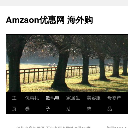
跳
至
Amzaon优惠网 海外购
正
文
主
优惠礼
数码电
家居生
美容服
母婴产
页
券
子
活
饰
品
←
泸州老窖年份酒-五年老窖名酿礼盒装52度
美国pogo 