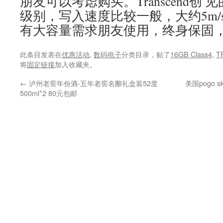
朋友可以考虑购买。Transcend创 见
级别，写入速度比较一般，大约5m/s
有大容量需求朋友使用，终身保固
此条目发表在
优惠活动
,
数码电子
分类目录，贴了
16GB Class4
,
T
将
固定链接
加入收藏夹。
←
泸州老窖年份酒-五年老窖名酿礼盒装52度
美国pogo 
500ml*2 80元包邮